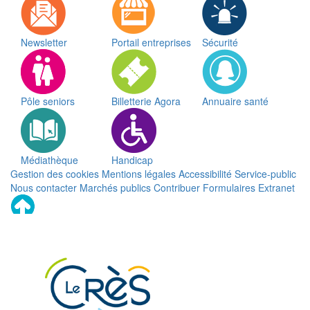
Newsletter
Portail entreprises
Sécurité
Pôle seniors
Billetterie Agora
Annuaire santé
Médiathèque
Handicap
Gestion des cookies
Mentions légales
Accessibilité
Service-public
Nous contacter
Marchés publics
Contribuer
Formulaires
Extranet
Remonter
en
haut
du
site