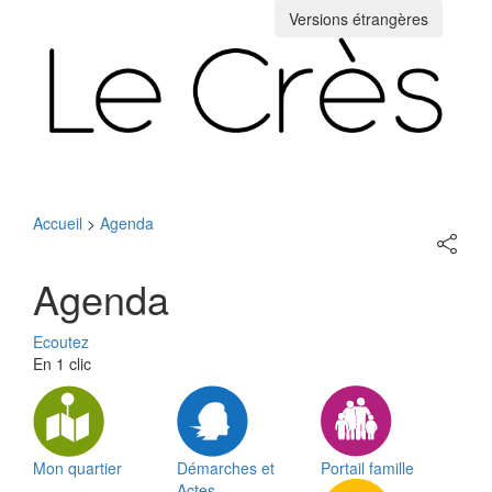
Versions étrangères
Toggle
navigation
Accueil
>
Agenda
Partage
sur
les
Agenda
réseaux
sociaux
Ecoutez
En 1 clic
Mon quartier
Démarches et
Portail famille
Actes