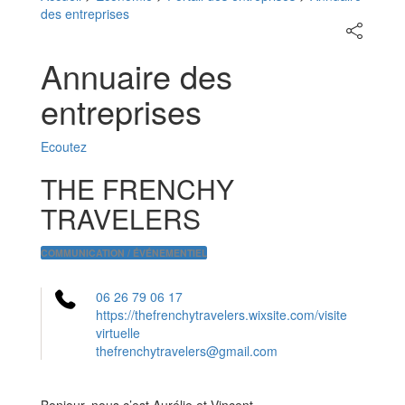
des entreprises
Partager
sur
les
Annuaire des
réseaux
sociaux
entreprises
Ecoutez
THE FRENCHY
TRAVELERS
COMMUNICATION / ÉVÉNEMENTIEL
06 26 79 06 17
https://thefrenchytravelers.wixsite.com/visite
virtuelle
thefrenchytravelers@gmail.com