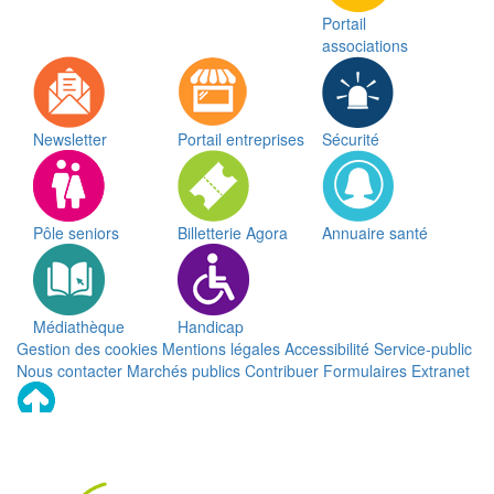
Portail
associations
Newsletter
Portail entreprises
Sécurité
Pôle seniors
Billetterie Agora
Annuaire santé
Médiathèque
Handicap
Gestion des cookies
Mentions légales
Accessibilité
Service-public
Nous contacter
Marchés publics
Contribuer
Formulaires
Extranet
Remonter
en
haut
du
site