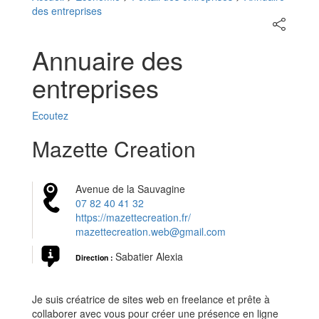
des entreprises
Partager
sur
les
Annuaire des
réseaux
sociaux
entreprises
Ecoutez
Mazette Creation
Avenue de la Sauvagine
07 82 40 41 32
https://mazettecreation.fr/
mazettecreation.web@gmail.com
Sabatier Alexia
Direction :
Je suis créatrice de sites web en freelance
et prête à
collaborer avec vous pour créer une présence en ligne