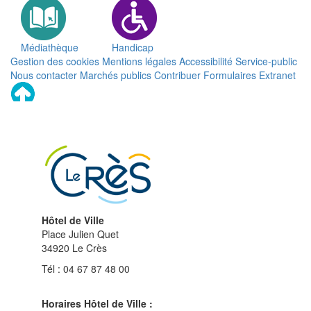
Médiathèque
Handicap
Gestion des cookies
Mentions légales
Accessibilité
Service-public
Nous contacter
Marchés publics
Contribuer
Formulaires
Extranet
Remonter
en
haut
du
site
Hôtel de Ville
Place Julien Quet
34920 Le Crès
Tél : 04 67 87 48 00
Horaires Hôtel de Ville :