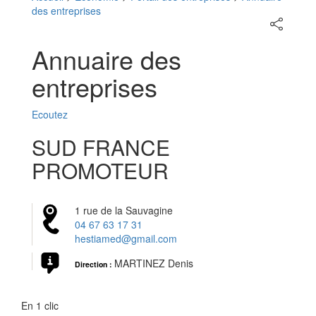
des entreprises
Partager
sur
les
Annuaire des
réseaux
sociaux
entreprises
Ecoutez
SUD FRANCE
PROMOTEUR
1 rue de la Sauvagine
04 67 63 17 31
hestiamed@gmail.com
MARTINEZ Denis
Direction :
En 1 clic