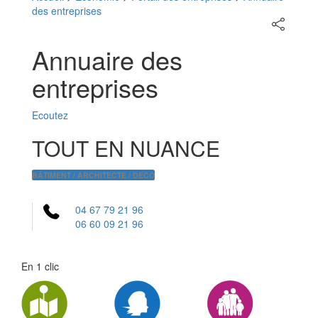
des entreprises
Partager
sur
les
Annuaire des
réseaux
sociaux
entreprises
Ecoutez
TOUT EN NUANCE
BÂTIMENT / ARCHITECTE / DECO
04 67 79 21 96
06 60 09 21 96
En 1 clic