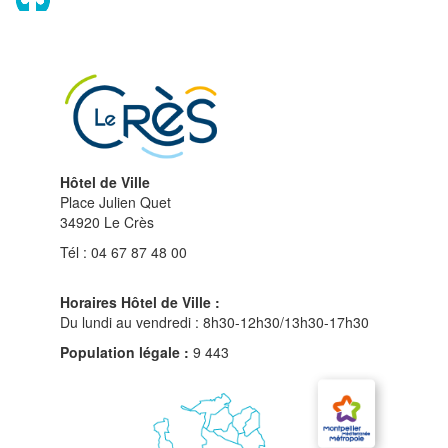
en
haut
du
site
Hôtel de Ville
Place Julien Quet
34920 Le Crès
Tél : 04 67 87 48 00
Horaires Hôtel de Ville :
Du lundi au vendredi : 8h30-12h30/13h30-17h30
Population légale :
9 443