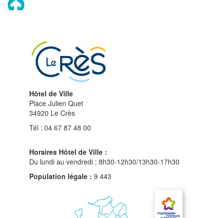
Remonter
en
haut
du
site
Hôtel de Ville
Place Julien Quet
34920 Le Crès
Tél : 04 67 87 48 00
Horaires Hôtel de Ville :
Du lundi au vendredi : 8h30-12h30/13h30-17h30
Population légale :
9 443