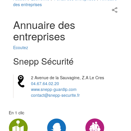
des entreprises
Partager
sur
les
Annuaire des
réseaux
sociaux
entreprises
Ecoutez
Snepp Sécurité
2 Avenue de la Sauvagine, Z.A Le Cres
04.67.64.02.20
www.snepp-guardip.com
contact@snepp-securite.fr
En 1 clic