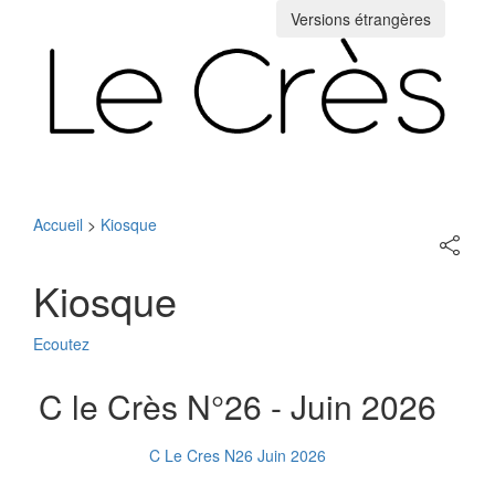
Versions étrangères
Toggle
navigation
Accueil
>
Kiosque
Partage
sur
les
Kiosque
réseaux
sociaux
Ecoutez
C le Crès N°26 - Juin 2026
C Le Cres N26 Juin 2026