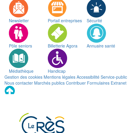
Newsletter
Portail entreprises
Sécurité
Pôle seniors
Billetterie Agora
Annuaire santé
Médiathèque
Handicap
Gestion des cookies
Mentions légales
Accessibilité
Service-public
Nous contacter
Marchés publics
Contribuer
Formulaires
Extranet
Remonter
en
haut
du
site