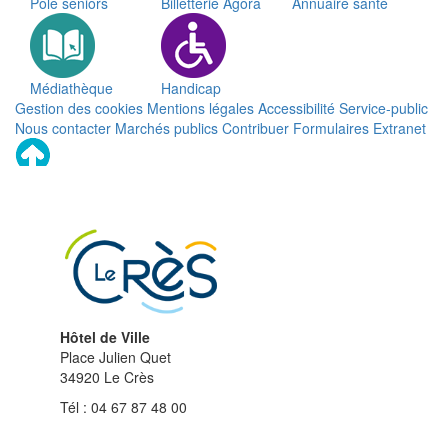
Pôle seniors
Billetterie Agora
Annuaire santé
Médiathèque
Handicap
Gestion des cookies
Mentions légales
Accessibilité
Service-public
Nous contacter
Marchés publics
Contribuer
Formulaires
Extranet
Remonter
en
haut
du
site
Hôtel de Ville
Place Julien Quet
34920 Le Crès
Tél : 04 67 87 48 00