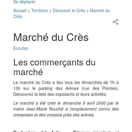
Se déplacer
Accueil
>
Territoire
>
Découvrir le Crès
>
Marché du
Crès
Partager
sur
les
Marché du Crès
réseaux
sociaux
Ecoutez
Les commerçants du
marché
Le marché du Crès a lieu tous les dimanches de 7h à
13h sur le parking des Arènes (rue des Pointes).
Découvrez la liste des exposants et leurs activités.
Le marché a été créé le dimanche 9 avril 2000 par le
maire Jean-Marie Rouché à l’emplacement connu des
cressoises et des cressois près des arènes.