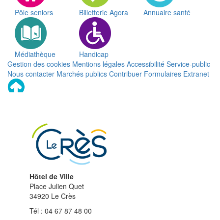
Pôle seniors
Billetterie Agora
Annuaire santé
Médiathèque
Handicap
Gestion des cookies
Mentions légales
Accessibilité
Service-public
Nous contacter
Marchés publics
Contribuer
Formulaires
Extranet
Remonter
en
haut
du
site
Hôtel de Ville
Place Julien Quet
34920 Le Crès
Tél : 04 67 87 48 00