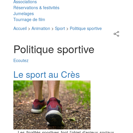
Associations
Réservations & festivités
Jumelages
Tournage de film
Accueil
>
Animation
>
Sport
>
Politique sportive
Partager
sur
les
Politique sportive
réseaux
sociaux
Ecoutez
Le sport au Crès
Les finalités sportives font l’objet d’enjeux sociaux,