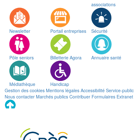
associations
Newsletter
Portail entreprises
Sécurité
Pôle seniors
Billetterie Agora
Annuaire santé
Médiathèque
Handicap
Gestion des cookies
Mentions légales
Accessibilité
Service-public
Nous contacter
Marchés publics
Contribuer
Formulaires
Extranet
Remonter
en
haut
du
site