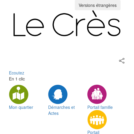
Versions étrangères
Toggle
navigation
Partage
sur
les
Ecoutez
réseaux
En 1 clic
sociaux
Mon quartier
Démarches et
Portail famille
Actes
Portail