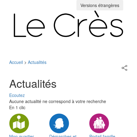
Versions étrangères
Toggle
navigation
Accueil
>
Actualités
Partage
sur
les
Actualités
réseaux
sociaux
Ecoutez
Aucune actualité ne correspond à votre recherche
En 1 clic
Mon quartier
Démarches et
Portail famille