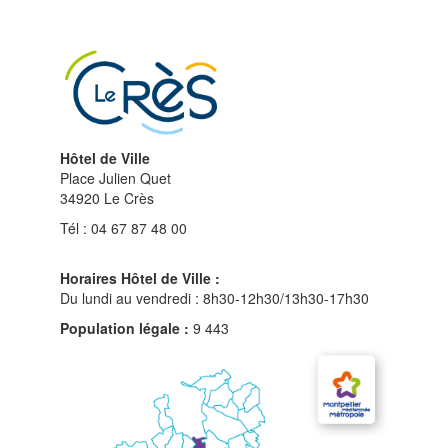
haut
du
site
Hôtel de Ville
Place Julien Quet
34920 Le Crès
Tél : 04 67 87 48 00
Horaires Hôtel de Ville :
Du lundi au vendredi : 8h30-12h30/13h30-17h30
Population légale :
9 443