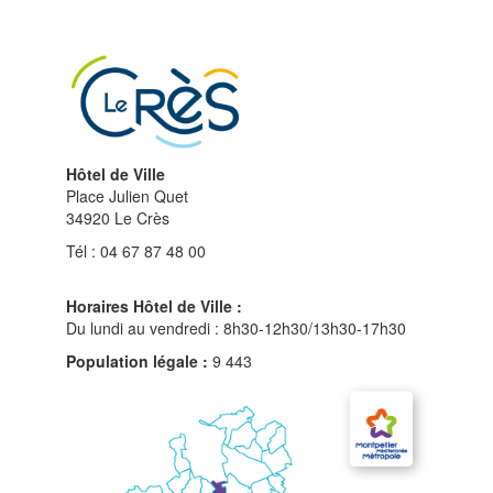
haut
du
site
Hôtel de Ville
Place Julien Quet
34920 Le Crès
Tél : 04 67 87 48 00
Horaires Hôtel de Ville :
Du lundi au vendredi : 8h30-12h30/13h30-17h30
Population légale :
9 443