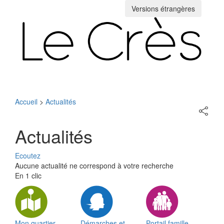
Versions étrangères
Toggle
navigation
Accueil
>
Actualités
Partage
sur
les
Actualités
réseaux
sociaux
Ecoutez
Aucune actualité ne correspond à votre recherche
En 1 clic
Mon quartier
Démarches et
Portail famille