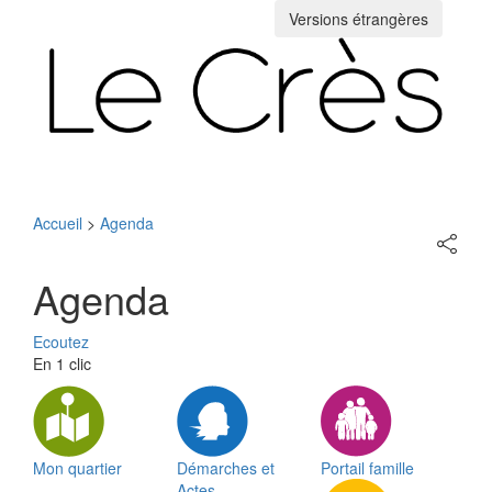
Versions étrangères
Toggle
navigation
Accueil
>
Agenda
Partage
sur
les
Agenda
réseaux
sociaux
Ecoutez
En 1 clic
Mon quartier
Démarches et
Portail famille
Actes