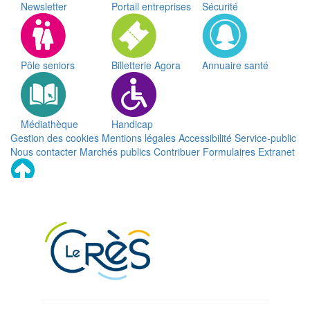
Newsletter
Portail entreprises
Sécurité
Pôle seniors
Billetterie Agora
Annuaire santé
Médiathèque
Handicap
Gestion des cookies
Mentions légales
Accessibilité
Service-public
Nous contacter
Marchés publics
Contribuer
Formulaires
Extranet
Remonter
en
haut
du
site