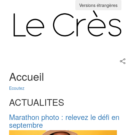
Versions étrangères
Toggle
navigation
Partage
sur
les
Accueil
réseaux
sociaux
Ecoutez
ACTUALITES
Marathon photo : relevez le défi en
septembre