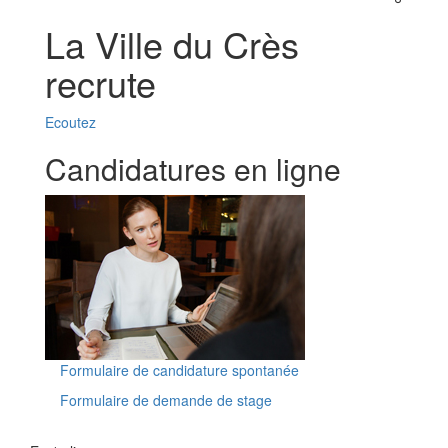
sur
les
La Ville du Crès
réseaux
sociaux
recrute
Ecoutez
Candidatures en ligne
Formulaire de candidature spontanée
Formulaire de demande de stage