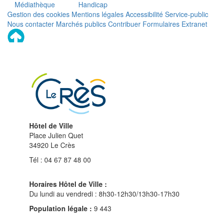
Médiathèque
Handicap
Gestion des cookies
Mentions légales
Accessibilité
Service-public
Nous contacter
Marchés publics
Contribuer
Formulaires
Extranet
Remonter
en
haut
du
site
Hôtel de Ville
Place Julien Quet
34920 Le Crès
Tél : 04 67 87 48 00
Horaires Hôtel de Ville :
Du lundi au vendredi : 8h30-12h30/13h30-17h30
Population légale :
9 443